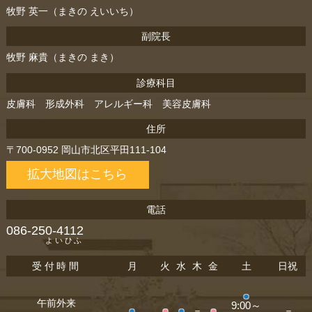
牧野 英一（まきの えいいち）
副院長
牧野 麻貴（まきの まき）
診療科目
皮膚科 形成外科 アレルギー科 美容皮膚科
住所
〒700-0952 岡山市北区平田111-104
拡大地図はこちら
電話
086-250-4112
よいひふ
受付時間
月
火
水
木
金
土
日祝
●
午前外来
9:00～
●
●
●
－
●
－