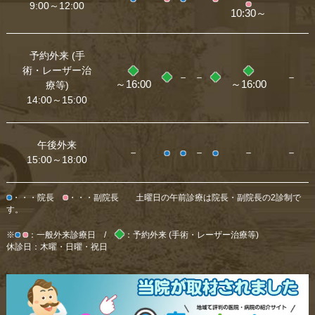
●
9:00～12:00
10:30～
予約外来 (手
術・レーザー治
◆
◆
◆
－
－
◆
－
～16:00
～16:00
療等)
14:00～15:00
午後外来
－
●
●
－
●
－
－
15:00～18:00
●
●
・・・院長
・・・副院長 土曜日の午前診療は院長・副院長の2診制で
す。
●
●
◆
※
：一般外来診療日 /
：予約外来 (手術・レーザー治療等)
休診日：木曜・日曜・祝日