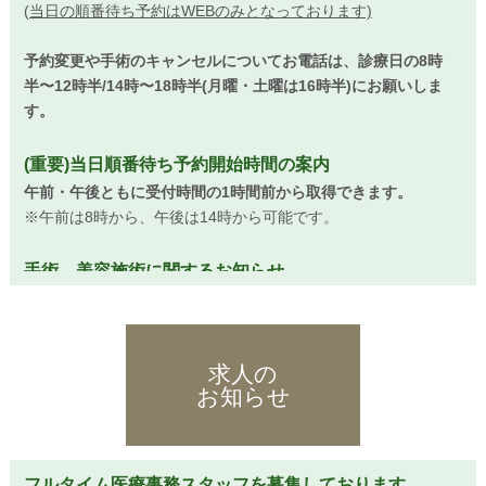
(当日の順番待ち予約はWEBのみとなっております)
予約変更や手術のキャンセルについてお電話は、診療日の8時
半〜12時半/14時〜18時半(月曜・土曜は16時半)にお願いしま
す。
(重要)当日順番待ち予約開始時間の案内
午前・午後ともに受付時間の1時間前から取得できます。
※午前は8時から、午後は14時から可能です。
手術、美容施術に関するお知らせ
当院での手術や美容施術は完全予約制となっております。（当
日の予約状況により美容施術はお受け頂けることもあります）
求人の
光治療器ノーリス
お知らせ
光治療器ノーリスを導入しました。ノーリスは皮膚色素性疾患
および血管病変のための光治療器として、厚生労働省より国内
で初めて薬事承認を取得したIPL機器です。シミ、シワ、赤み、
たるみ、などの肌質改善に有効です。くすみも解消され透明感
フルタイム医療事務スタッフを募集しております。