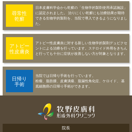
日本皮膚科学会から乾癬の「生物学的製剤使用承認施設」
尋常性
に認定されました。 治りにくい乾癬にも治療効果が期待
乾癬
できる生物学的製剤を、当院で導入できるようになりまし
た。
アトピー性皮膚炎に対する新しい生物学的製剤デュピクセ
アトピー
ントによる治療を行っています。ステロイド外用をきちん
性皮膚炎
と行っても十分に症状が改善しない方が対象となります。
当院では日帰り手術を行っています。
日帰り
粉瘤、脂肪腫、皮膚潰瘍、脂漏性角化症、ケロイド、
基
手術
底細胞癌の日帰り手術ができます。
牧野皮膚科形成外科
院長